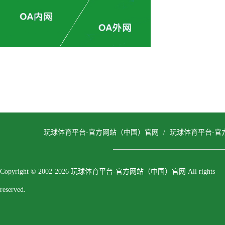
玩球体育平台-官方网站（中国）官网
/
玩球体育平台-
Copyright © 2002-2026 玩球体育平台-官方网站（中国）官网 All rights
reserved.