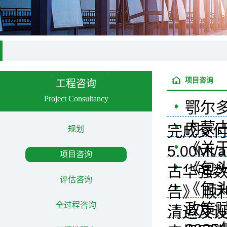
项目咨询
工程咨询
Project Consultancy
鄂尔
内蒙
完成交
规划
《关
5.00
项目咨询
《包
古华强
评估咨询
《包
告》 顺
全过程咨询
政策
清运及