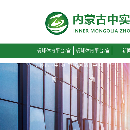
玩球体育平台-官方网站（中国）官网
玩球体育平台-官
玩球体育平台-官
新
方网站（中国）官
方网站（中国）官
网
网