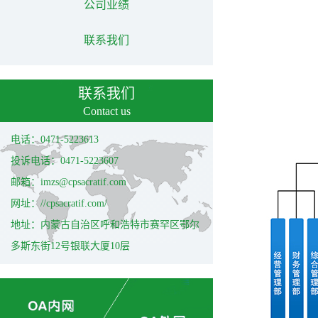
公司业绩
联系我们
联系我们
Contact us
电话：0471-5223613
投诉电话：0471-5223607
邮箱：imzs@cpsacratif.com
网址：//cpsacratif.com/
地址：内蒙古自治区呼和浩特市赛罕区鄂尔
多斯东街12号银联大厦10层