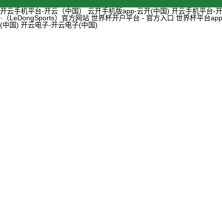
开云手机平台-开云（中国）
云开手机版app-云开(中国)
开云手机平台-
·（LeDongSports）官方网站
世界杯开户平台 - 官方入口
世界杯平台ap
(中国)
开云电子-开云电子(中国)