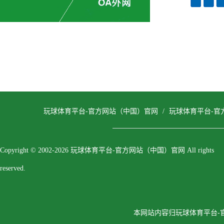
玩球体育平台-官方网站（中国）官网
/
玩球体育平台-
Copyright © 2002-2026 玩球体育平台-官方网站（中国）官网 All rights
reserved.
本网站内容归玩球体育平台-