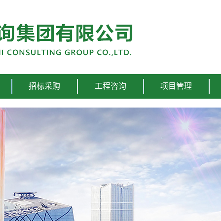
招标采购
工程咨询
项目管理