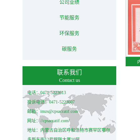
公司业绩
节能服务
环保服务
碳服务
联系我们
Contact us
电话：0471-5223613
投诉电话：0471-5223607
邮箱：imzs@cpsacratif.com
网址：//cpsacratif.com/
地址：内蒙古自治区呼和浩特市赛罕区鄂尔
多斯东街12号银联大厦10层