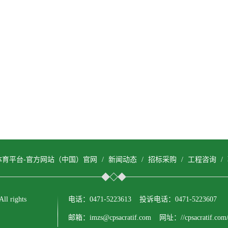
体育平台-官方网站（中国）官网
/
新闻动态
/
招标采购
/
工程咨询
/
 rights
电话：0471-5223613 投诉电话：0471-5223607
邮箱：imzs@cpsacratif.com 网址：//cpsacratif.com