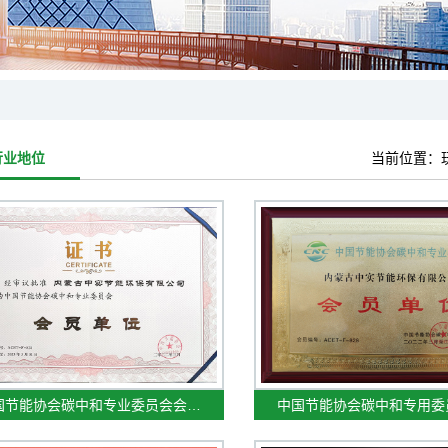
行业地位
当前位置：
国节能协会碳中和专业委员会会…
中国节能协会碳中和专用委