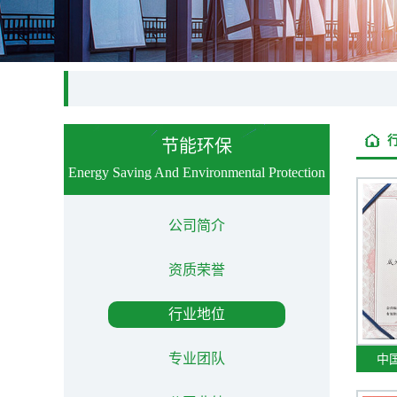
节能环保
Energy Saving And Environmental Protection
公司简介
资质荣誉
行业地位
专业团队
中