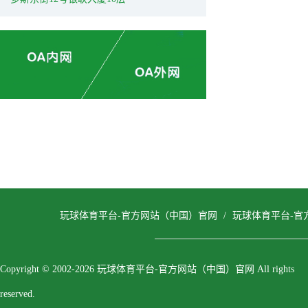
玩球体育平台-官方网站（中国）官网
/
玩球体育平台-
Copyright © 2002-2026 玩球体育平台-官方网站（中国）官网 All rights
reserved.