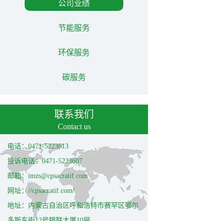
公司业绩
节能服务
环保服务
碳服务
联系我们
Contact us
电话：0471-5223613
投诉电话：0471-5223607
邮箱：imzs@cpsacratif.com
网址：//cpsacratif.com/
地址：内蒙古自治区呼和浩特市赛罕区鄂尔
多斯东街12号银联大厦10层