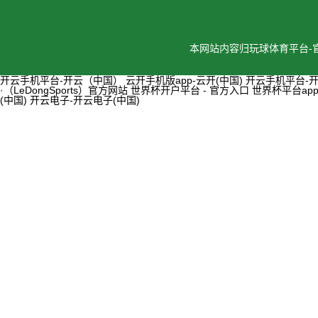
本网站内容归玩球体育平台-
开云手机平台-开云（中国）
云开手机版app-云开(中国)
开云手机平台-
·（LeDongSports）官方网站
世界杯开户平台 - 官方入口
世界杯平台ap
(中国)
开云电子-开云电子(中国)