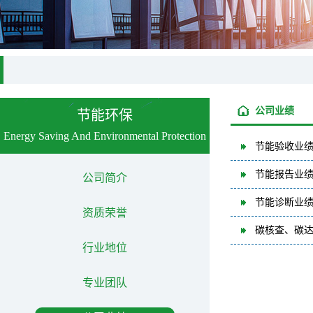
公司业绩
节能环保
Energy Saving And Environmental Protection
节能验收业绩
节能报告业绩
公司简介
节能诊断业绩
资质荣誉
碳核查、碳达
行业地位
专业团队