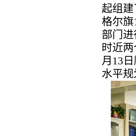
起组建
格尔旗
部门进
时近两
月13
水平规