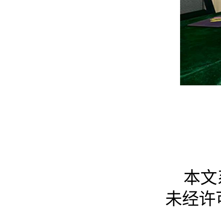
本文
未经许