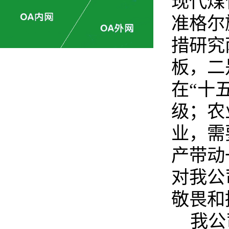
现代煤
准格尔
措研究
板，二
在“十
级；农
业，需
产带动
对我公
敬畏和
我公