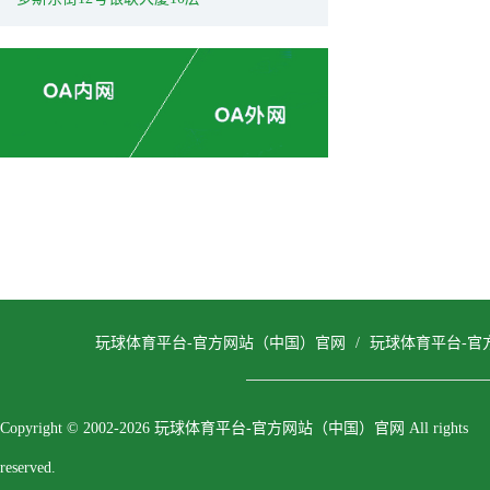
玩球体育平台-官方网站（中国）官网
/
玩球体育平台-
Copyright © 2002-2026 玩球体育平台-官方网站（中国）官网 All rights
reserved.