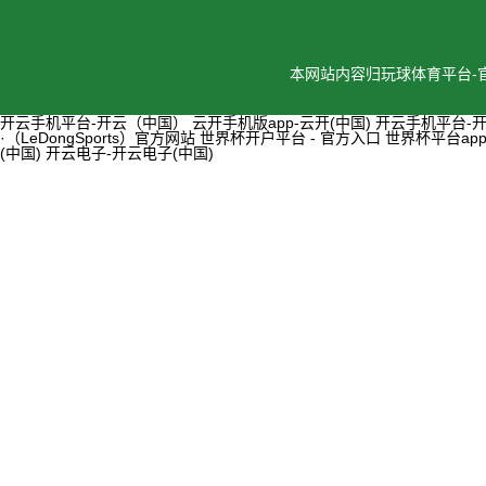
本网站内容归玩球体育平台-
开云手机平台-开云（中国）
云开手机版app-云开(中国)
开云手机平台-
·（LeDongSports）官方网站
世界杯开户平台 - 官方入口
世界杯平台ap
(中国)
开云电子-开云电子(中国)