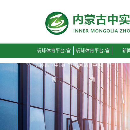
玩球体育平台-官方网站（中国）官网
玩球体育平台-官
玩球体育平台-官
新
方网站（中国）官
方网站（中国）官
网
网