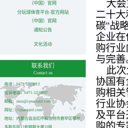
大会
（中国）官网
二十大
分玩球体育平台-官方网站
（中国）官网
碳"战
通知公告
企业在
文化活动
购行业
与完善
联系我们
此次
Contact us
协国有
电话：0471-5223613
购相关
投诉电话：0471-5223607
行业协
邮箱：imzs@cpsacratif.com
网址：//cpsacratif.com/
及平台
地址：内蒙古自治区呼和浩特市赛罕区鄂尔
购的专
多斯东街12号银联大厦10层