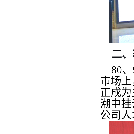
二、
80
市场上
正成为
潮中挂
公司人