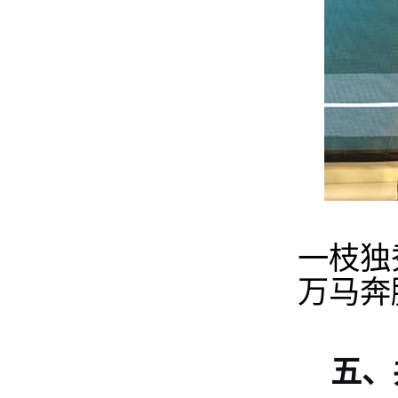
一枝独
万马奔
五、