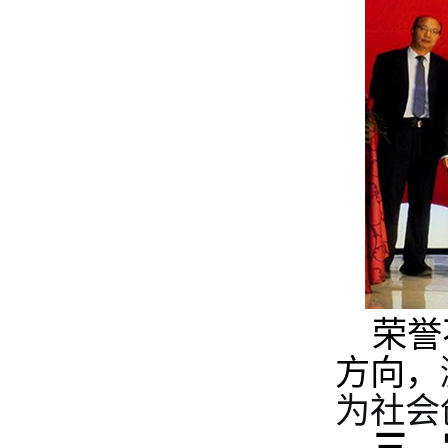
荣誉
方向，
为社会