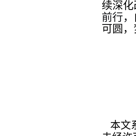
续深化
，
前行
可圆，
本文