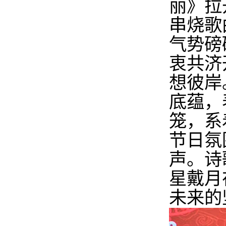
丽》拉
串烧歌
气势磅
衷共济
想彼岸
底蕴，
笼，系
节日氛
声。诗
星戴月
未来的