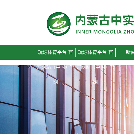
玩球体育平台-官方网站（中国）官网
玩球体育平台-官
玩球体育平台-官
新
方网站（中国）官
方网站（中国）官
网
网